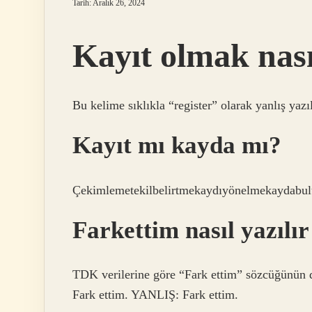
Tarih: Aralık 26, 2024
Kayıt olmak nası
Bu kelime sıklıkla “register” olarak yanlış yazı
Kayıt mı kayda mı?
Çekimlemetekilbelirtmekaydıyönelmekaydabulu
Farkettim nasıl yazıl
TDK verilerine göre “Fark ettim” sözcüğünün d
Fark ettim. YANLIŞ: Fark ettim.