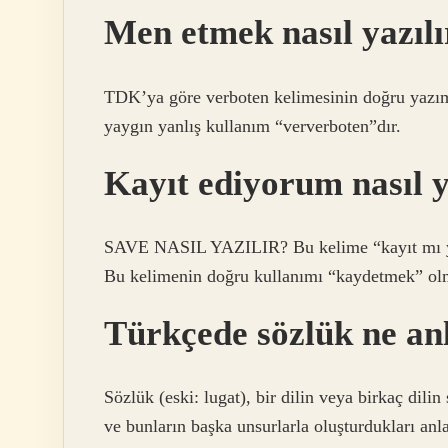
Men etmek nasıl yazıl
TDK’ya göre verboten kelimesinin doğru yazımı 
yaygın yanlış kullanım “ververboten”dır.
Kayıt ediyorum nasıl y
SAVE NASIL YAZILIR? Bu kelime “kayıt mı yoks
Bu kelimenin doğru kullanımı “kaydetmek” olm
Türkçede sözlük ne an
Sözlük (eski: lugat), bir dilin veya birkaç dilin 
ve bunların başka unsurlarla oluşturdukları an