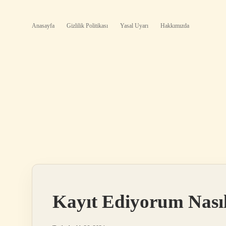
Anasayfa
Gizlilik Politikası
Yasal Uyarı
Hakkımızda
Kayıt Ediyorum Nasıl