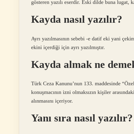
gösteren yazılı eserdir. Eski dilde buna lugat, 
Kayda nasıl yazılır?
Ayrı yazılmasının sebebi -e datif eki yani çek
ekini içerdiği için ayrı yazılmıştır.
Kayda almak ne deme
Türk Ceza Kanunu’nun 133. maddesinde “Özel ha
konuşmacının izni olmaksızın kişiler arasında
alınmasını içeriyor.
Yanı sıra nasıl yazılır?