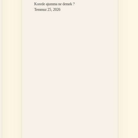
Korede ajumma ne demek ?
Temmuz 25, 2026