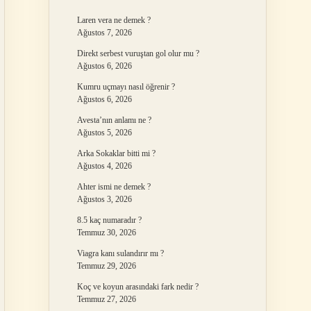
Laren vera ne demek ?
Ağustos 7, 2026
Direkt serbest vuruştan gol olur mu ?
Ağustos 6, 2026
Kumru uçmayı nasıl öğrenir ?
Ağustos 6, 2026
Avesta’nın anlamı ne ?
Ağustos 5, 2026
Arka Sokaklar bitti mi ?
Ağustos 4, 2026
Ahter ismi ne demek ?
Ağustos 3, 2026
8.5 kaç numaradır ?
Temmuz 30, 2026
Viagra kanı sulandırır mı ?
Temmuz 29, 2026
Koç ve koyun arasındaki fark nedir ?
Temmuz 27, 2026