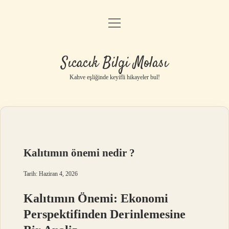
menüyü
Anasayfa
aç
Gizlilik Politikası
Sıcacık Bilgi Molası
Yasal Uyarı
Kahve eşliğinde keyifli hikayeler bul!
Hakkımızda
Kalıtımın önemi nedir ?
Tarih: Haziran 4, 2026
Kalıtımın Önemi: Ekonomi
Perspektifinden Derinlemesine