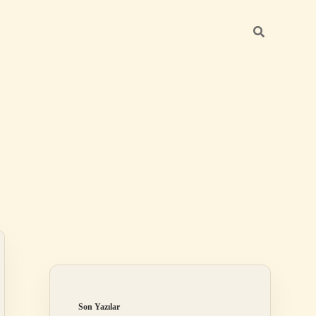
Sidebar
elexbet
tulipbet giriş
Son Yazılar