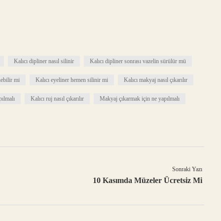
Kalıcı dipliner nasıl silinir
Kalıcı dipliner sonrası vazelin sürülür mü
ebilir mi
Kalıcı eyeliner hemen silinir mi
Kalıcı makyaj nasıl çıkarılır
pılmalı
Kalıcı ruj nasıl çıkarılır
Makyaj çıkarmak için ne yapılmalı
Sonraki Yazı
10 Kasımda Müzeler Ücretsiz Mi