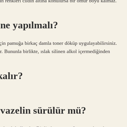
n renkleri cildin altına konulursa bir ömür boyu kalmaz.
ne yapılmalı?
in pamuğa birkaç damla toner döküp uygulayabilirsiniz.
r. Bununla birlikte, ıslak silinen alkol içermediğinden
kalır?
ı vazelin sürülür mü?