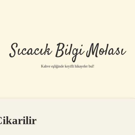
Sıcacık Bilgi Molası
Kahve eşliğinde keyifli hikayeler bul!
ikarilir