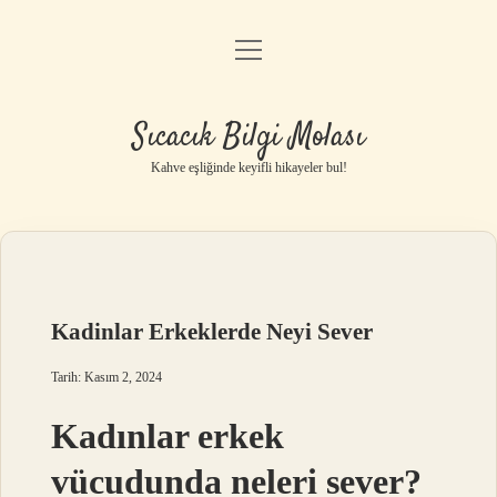
menüyü
Anasayfa
aç
Gizlilik Politikası
Sıcacık Bilgi Molası
Yasal Uyarı
Kahve eşliğinde keyifli hikayeler bul!
Hakkımızda
Kadinlar Erkeklerde Neyi Sever
Tarih: Kasım 2, 2024
Kadınlar erkek
vücudunda neleri sever?