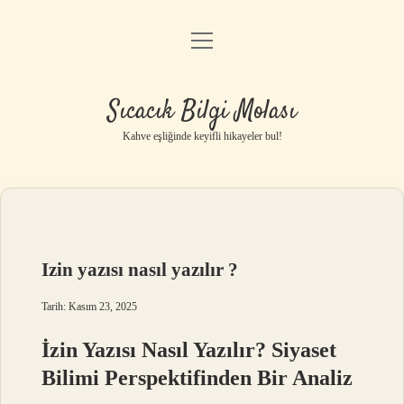
menüyü
Anasayfa
aç
Gizlilik Politikası
Sıcacık Bilgi Molası
Yasal Uyarı
Kahve eşliğinde keyifli hikayeler bul!
Hakkımızda
Izin yazısı nasıl yazılır ?
Tarih: Kasım 23, 2025
İzin Yazısı Nasıl Yazılır? Siyaset
Bilimi Perspektifinden Bir Analiz