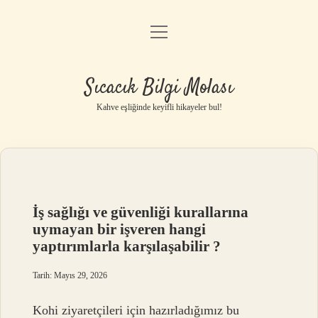
menüyü
Anasayfa
aç
Gizlilik Politikası
Sıcacık Bilgi Molası
Yasal Uyarı
Kahve eşliğinde keyifli hikayeler bul!
Hakkımızda
İş sağlığı ve güvenliği kurallarına
uymayan bir işveren hangi
yaptırımlarla karşılaşabilir ?
Tarih: Mayıs 29, 2026
Kohi ziyaretçileri için hazırladığımız bu