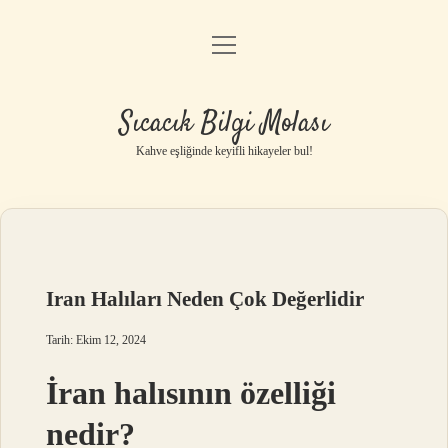
menüyü
Anasayfa
aç
Gizlilik Politikası
Sıcacık Bilgi Molası
Yasal Uyarı
Kahve eşliğinde keyifli hikayeler bul!
Hakkımızda
Iran Halıları Neden Çok Değerlidir
Tarih: Ekim 12, 2024
İran halısının özelliği
nedir?