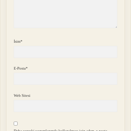
İsim*
E-Posta*
Web Sitesi
Daha sonraki yorumlarımda kullanılması için adım, e-posta