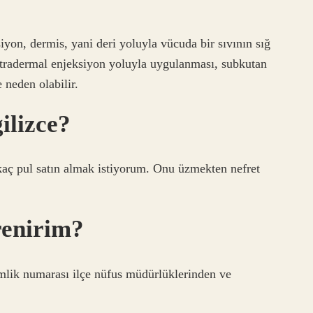
yon, dermis, yani deri yoluyla vücuda bir sıvının sığ
intradermal enjeksiyon yoluyla uygulanması, subkutan
 neden olabilir.
ilizce?
kaç pul satın almak istiyorum. Onu üzmekten nefret
renirim?
mlik numarası ilçe nüfus müdürlüklerinden ve