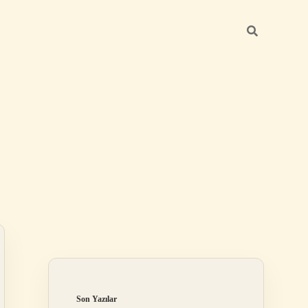
Sidebar
elexbet
tulipbet giriş
Son Yazılar