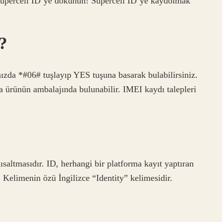
Supercell ID’ye dokunun! Supercell ID’ye kaydolmak
?
ızda *#06# tuşlayıp YES tuşuna basarak bulabilirsiniz.
 ürünün ambalajında ​​bulunabilir. IMEI kaydı talepleri
saltmasıdır. ID, herhangi bir platforma kayıt yaptıran
. Kelimenin özü İngilizce “Identity” kelimesidir.