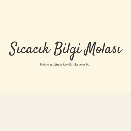
Sıcacık Bilgi Molası
Kahve eşliğinde keyifli hikayeler bul!