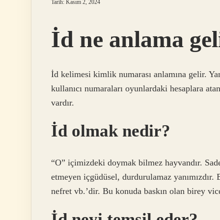
Tarih: Kasım 2, 2024
İd ne anlama gel
İd kelimesi kimlik numarası anlamına gelir. Yan
kullanıcı numaraları oyunlardaki hesaplara atan
vardır.
İd olmak nedir?
“O” içimizdeki doymak bilmez hayvandır. Sadec
etmeyen içgüdüsel, durdurulamaz yanımızdır. Bun
nefret vb.’dir. Bu konuda baskın olan birey v
İd neyi temsil eder?