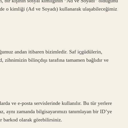
in, bir kişinin sosyal kimliğinin “Ad ve Soyadı” olduğunu
nde o kimliği (Ad ve Soyadı) kullanarak ulaşabileceğimiz
uğumuz andan itibaren bizimledir. Saf içgüdülerin,
id, zihnimizin bilinçdışı tarafına tamamen bağlıdır ve
rda ve e-posta servislerinde kullanılır. Bu tür yerlere
az, aynı zamanda bilgisayarımızı tanımlayan bir ID’ye
r barkod olarak görebilirsiniz.