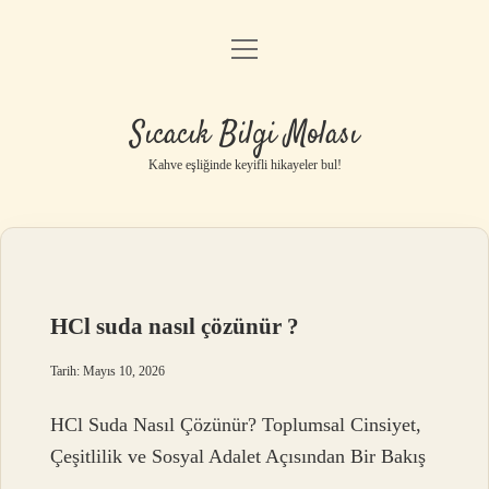
menüyü
Anasayfa
aç
Gizlilik Politikası
Sıcacık Bilgi Molası
Yasal Uyarı
Kahve eşliğinde keyifli hikayeler bul!
Hakkımızda
HCl suda nasıl çözünür ?
Tarih: Mayıs 10, 2026
HCl Suda Nasıl Çözünür? Toplumsal Cinsiyet,
Çeşitlilik ve Sosyal Adalet Açısından Bir Bakış