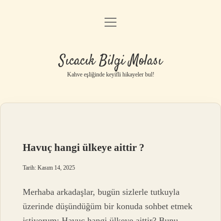
menüyü
Anasayfa
aç
Gizlilik Politikası
Sıcacık Bilgi Molası
Yasal Uyarı
Kahve eşliğinde keyifli hikayeler bul!
Hakkımızda
Havuç hangi ülkeye aittir ?
Tarih: Kasım 14, 2025
Merhaba arkadaşlar, bugün sizlerle tutkuyla
üzerinde düşündüğüm bir konuda sohbet etmek
istiyorum: Havuç hangi ülkeye aittir? Bunu