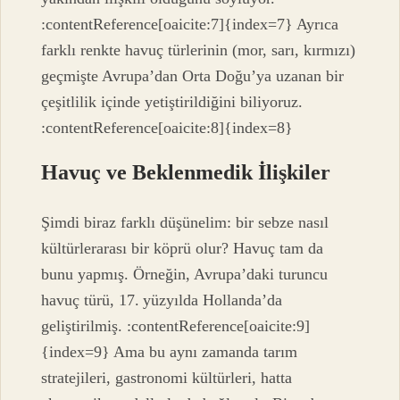
:contentReference[oaicite:7]{index=7} Ayrıca
farklı renkte havuç türlerinin (mor, sarı, kırmızı)
geçmişte Avrupa’dan Orta Doğu’ya uzanan bir
çeşitlilik içinde yetiştirildiğini biliyoruz.
:contentReference[oaicite:8]{index=8}
Havuç ve Beklenmedik İlişkiler
Şimdi biraz farklı düşünelim: bir sebze nasıl
kültürlerarası bir köprü olur? Havuç tam da
bunu yapmış. Örneğin, Avrupa’daki turuncu
havuç türü, 17. yüzyılda Hollanda’da
geliştirilmiş. :contentReference[oaicite:9]
{index=9} Ama bu aynı zamanda tarım
stratejileri, gastronomi kültürleri, hatta