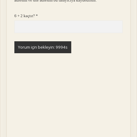
adresim ve site adresim bu tarayıcıya kaydedilsin.
6 + 2 kaçtır?
*