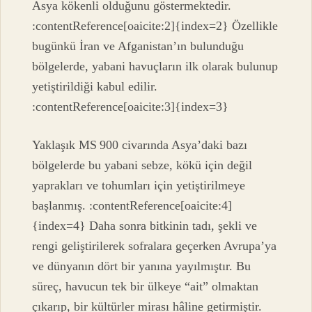
Asya kökenli olduğunu göstermektedir.
:contentReference[oaicite:2]{index=2} Özellikle
bugünkü İran ve Afganistan’ın bulunduğu
bölgelerde, yabani havuçların ilk olarak bulunup
yetiştirildiği kabul edilir.
:contentReference[oaicite:3]{index=3}
Yaklaşık MS 900 civarında Asya’daki bazı
bölgelerde bu yabani sebze, kökü için değil
yaprakları ve tohumları için yetiştirilmeye
başlanmış. :contentReference[oaicite:4]
{index=4} Daha sonra bitkinin tadı, şekli ve
rengi geliştirilerek sofralara geçerken Avrupa’ya
ve dünyanın dört bir yanına yayılmıştır. Bu
süreç, havucun tek bir ülkeye “ait” olmaktan
çıkarıp, bir kültürler mirası hâline getirmiştir.