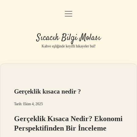
menüyü
Anasayfa
aç
Gizlilik Politikası
Sıcacık Bilgi Molası
Yasal Uyarı
Kahve eşliğinde keyifli hikayeler bul!
Hakkımızda
Gerçeklik kısaca nedir ?
Tarih: Ekim 4, 2025
Gerçeklik Kısaca Nedir? Ekonomi
Perspektifinden Bir İnceleme