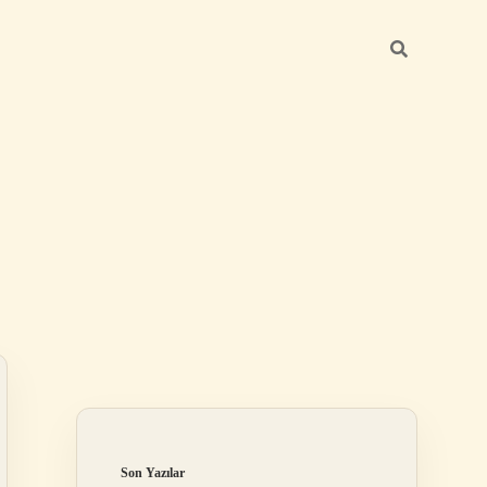
Sidebar
elexbet
tulipbet giriş
Son Yazılar