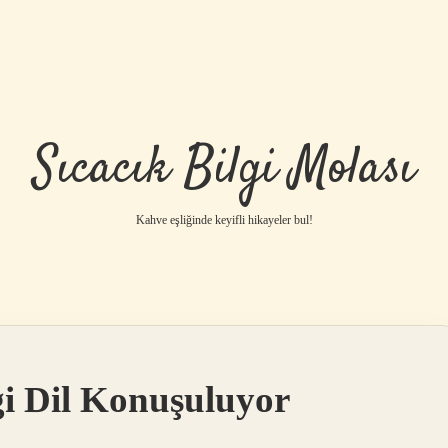
Sıcacık Bilgi Molası
Kahve eşliğinde keyifli hikayeler bul!
i Dil Konuşuluyor