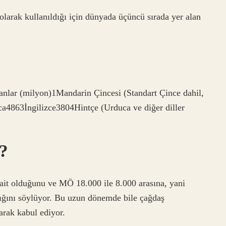
olarak kullanıldığı için dünyada üçüncü sırada yer alan
nlar (milyon)1Mandarin Çincesi (Standart Çince dahil,
ca4863İngilizce3804Hintçe (Urduca ve diğer diller
r?
e ait olduğunu ve MÖ 18.000 ile 8.000 arasına, yani
dığını söylüyor. Bu uzun dönemde bile çağdaş
larak kabul ediyor.