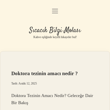
menüyü
Anasayfa
aç
Gizlilik Politikası
Sıcacık Bilgi Molası
Yasal Uyarı
Kahve eşliğinde keyifli hikayeler bul!
Hakkımızda
Doktora tezinin amacı nedir ?
Tarih: Aralık 12, 2025
Doktora Tezinin Amacı Nedir? Geleceğe Dair
Bir Bakış