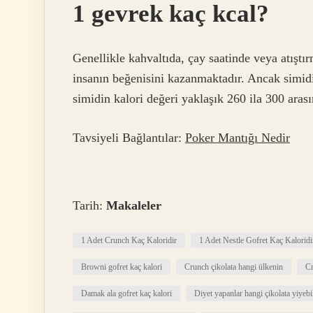
1 gevrek kaç kcal?
Genellikle kahvaltıda, çay saatinde veya atıştır
insanın beğenisini kazanmaktadır. Ancak simidi
simidin kalori değeri yaklaşık 260 ila 300 aras
Tavsiyeli Bağlantılar:
Poker Mantığı Nedir
Tarih:
Makaleler
1 Adet Crunch Kaç Kaloridir
1 Adet Nestle Gofret Kaç Kaloridi
Browni gofret kaç kalori
Crunch çikolata hangi ülkenin
Cr
Damak ala gofret kaç kalori
Diyet yapanlar hangi çikolata yiyebil