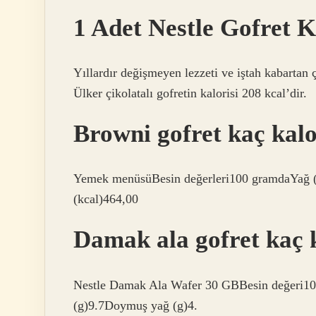
1 Adet Nestle Gofret 
Yıllardır değişmeyen lezzeti ve iştah kabartan çı
Ülker çikolatalı gofretin kalorisi 208 kcal’dir.
Browni gofret kaç kalo
Yemek menüsüBesin değerleri100 gramdaYağ (g
(kcal)464,00
Damak ala gofret kaç 
Nestle Damak Ala Wafer 30 GBBesin değeri100
(g)9.7Doymuş yağ (g)4.