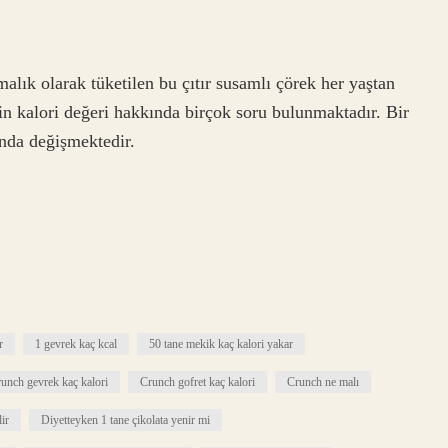
malık olarak tüketilen bu çıtır susamlı çörek her yaştan
n kalori değeri hakkında birçok soru bulunmaktadır. Bir
ında değişmektedir.
r
1 gevrek kaç kcal
50 tane mekik kaç kalori yakar
unch gevrek kaç kalori
Crunch gofret kaç kalori
Crunch ne malı
ir
Diyetteyken 1 tane çikolata yenir mi