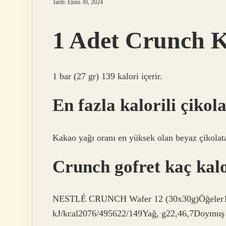
Tarih: Ekim 30, 2024
1 Adet Crunch K
1 bar (27 gr) 139 kalori içerir.
En fazla kalorili çikol
Kakao yağı oranı en yüksek olan beyaz çikolata,
Crunch gofret kaç kal
NESTLÉ CRUNCH Wafer 12 (30x30g)Öğeler100 g
kJ/kcal2076/495622/149Yağ, g22,46,7Doymuş y