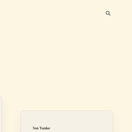
Sidebar
elexbet
tulipbet giriş
Son Yazılar