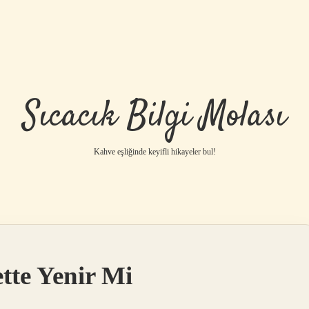
Sıcacık Bilgi Molası
Kahve eşliğinde keyifli hikayeler bul!
tte Yenir Mi