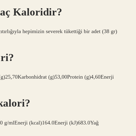
Kaç Kaloridir?
tırlığıyla hepimizin severek tükettiği bir adet (38 gr)
ri?
)25,70Karbonhidrat (g)53,00Protein (g)4,60Enerji
kalori?
 g/mlEnerji (kcal)164.0Enerji (kJ)683.0Yağ