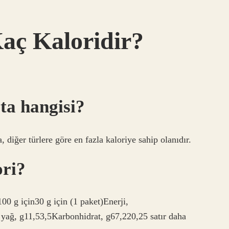
aç Kaloridir?
ata hangisi?
 diğer türlere göre en fazla kaloriye sahip olanıdır.
ori?
 için30 g için (1 paket)Enerji,
ağ, g11,53,5Karbonhidrat, g67,220,25 satır daha