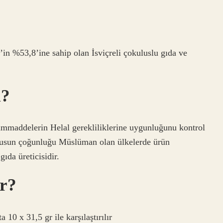
’in %53,8’ine sahip olan İsviçreli çokuluslu gıda ve
i?
hammaddelerin Helal gerekliliklerine uygunluğunu kontrol
üfusun çoğunluğu Müslüman olan ülkelerde ürün
ıda üreticisidir.
ar?
 10 x 31,5 gr ile karşılaştırılır