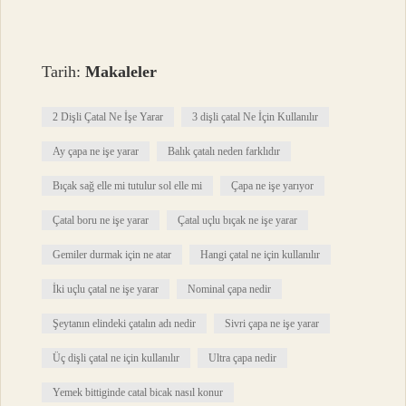
Tarih:
Makaleler
2 Dişli Çatal Ne İşe Yarar
3 dişli çatal Ne İçin Kullanılır
Ay çapa ne işe yarar
Balık çatalı neden farklıdır
Bıçak sağ elle mi tutulur sol elle mi
Çapa ne işe yarıyor
Çatal boru ne işe yarar
Çatal uçlu bıçak ne işe yarar
Gemiler durmak için ne atar
Hangi çatal ne için kullanılır
İki uçlu çatal ne işe yarar
Nominal çapa nedir
Şeytanın elindeki çatalın adı nedir
Sivri çapa ne işe yarar
Üç dişli çatal ne için kullanılır
Ultra çapa nedir
Yemek bittiginde catal bicak nasıl konur