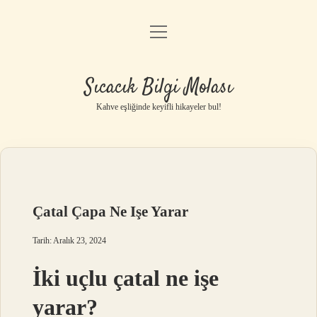
menüyü
Anasayfa
aç
Gizlilik Politikası
Sıcacık Bilgi Molası
Yasal Uyarı
Kahve eşliğinde keyifli hikayeler bul!
Hakkımızda
Çatal Çapa Ne Işe Yarar
Tarih: Aralık 23, 2024
İki uçlu çatal ne işe
yarar?