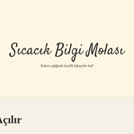
Sıcacık Bilgi Molası
Kahve eşliğinde keyifli hikayeler bul!
çılır