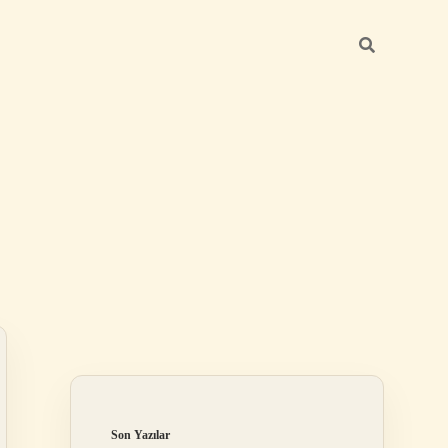
Sidebar
elexbet
tulipbet giriş
Son Yazılar