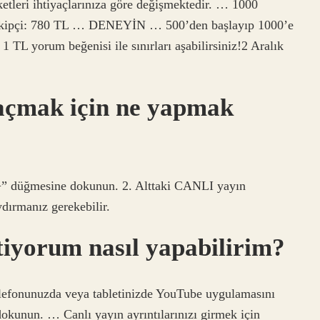
etleri ihtiyaçlarınıza göre değişmektedir. … 1000
 takipçi: 780 TL … DENEYİN … 500’den başlayıp 1000’e
1 TL yorum beğenisi ile sınırları aşabilirsiniz!2 Aralık
 açmak için ne yapmak
+” düğmesine dokunun. 2. Alttaki CANLI yayın
dırmanız gerekebilir.
tiyorum nasıl yapabilirim?
elefonunuzda veya tabletinizde YouTube uygulamasını
 dokunun. … Canlı yayın ayrıntılarınızı girmek için