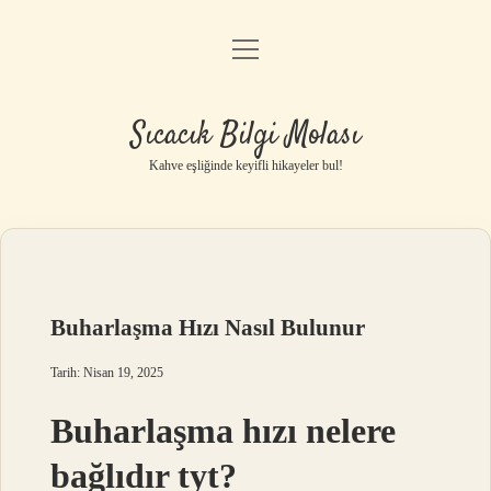
menüyü
Anasayfa
aç
Gizlilik Politikası
Sıcacık Bilgi Molası
Yasal Uyarı
Kahve eşliğinde keyifli hikayeler bul!
Hakkımızda
Buharlaşma Hızı Nasıl Bulunur
Tarih: Nisan 19, 2025
Buharlaşma hızı nelere
bağlıdır tyt?