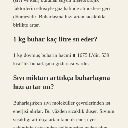
(sıvı ve katı) bulunan suyun meteorolojik
faktörlerin etkisiyle gaz halinde atmosfere geri
dönmesidir. Buharlaşma hızı artan sıcaklıkla
birlikte artar.
1 kg buhar kaç litre su eder?
1 kg doymuş buharın hacmi ∎ 1675 L’dir. 539
kcal’lik buharlaşma gizli ısısı vardır.
Sıvı miktarı arttıkça buharlaşma
hızı artar mı?
Buharlaşırken sıvı moleküller çevrelerinden ısı
enerjisi alırlar. Bu yüzden sıcaklık düşer. Sıvının
sıcaklığı arttıkça artan kinetik enerji yer
çekiminin üstesinden gelinmesine neden olur.