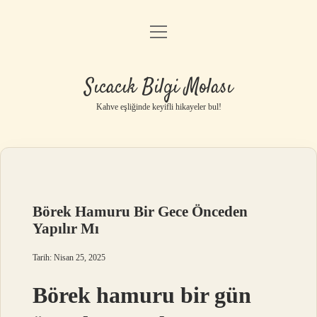
menüyü
Anasayfa
aç
Gizlilik Politikası
Sıcacık Bilgi Molası
Yasal Uyarı
Kahve eşliğinde keyifli hikayeler bul!
Hakkımızda
Börek Hamuru Bir Gece Önceden
Yapılır Mı
Tarih: Nisan 25, 2025
Börek hamuru bir gün