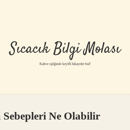
Sıcacık Bilgi Molası
Kahve eşliğinde keyifli hikayeler bul!
Sebepleri Ne Olabilir