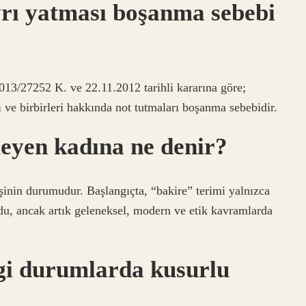
rı yatması boşanma sebebi
013/27252 K. ve 22.11.2012 tarihli kararına göre;
ı ve birbirleri hakkında not tutmaları boşanma sebebidir.
rmeyen kadına ne denir?
işinin durumudur. Başlangıçta, “bakire” terimi yalnızca
rdu, ancak artık geleneksel, modern ve etik kavramlarda
i durumlarda kusurlu