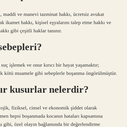
, maddi ve manevi tazminat hakkı, ücretsiz avukat
ak ikamet hakkı, kişisel eşyalarını talep etme hakkı ve
kı gibi çeşitli haklar tanınır.
sebepleri?
 suç işlemek ve onur kırıcı bir hayat yaşamaktır;
çok kötü muamele gibi sebeplerle boşanma öngörülmüştür.
r kusurlar nelerdir?
ik, fiziksel, cinsel ve ekonomik şiddet olarak
hemen hepsi boşanmada kocanın hataları kapsamına
u gibi, özel olayın bağlamında bir değerlendirme