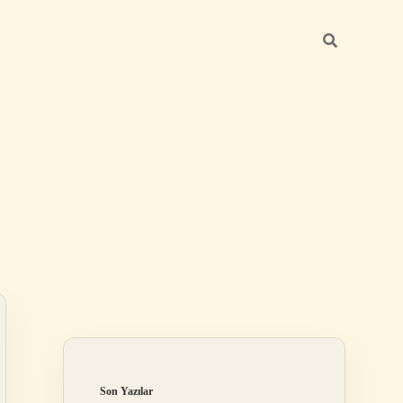
Sidebar
elexbet
tulipbet giriş
Son Yazılar