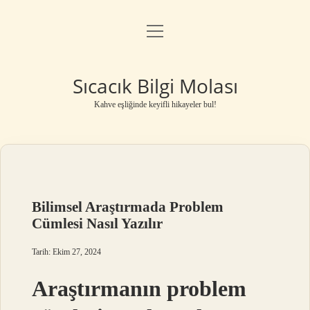
menüyü
Anasayfa
aç
Gizlilik Politikası
Sıcacık Bilgi Molası
Yasal Uyarı
Kahve eşliğinde keyifli hikayeler bul!
Hakkımızda
Bilimsel Araştırmada Problem
Cümlesi Nasıl Yazılır
Tarih: Ekim 27, 2024
Araştırmanın problem