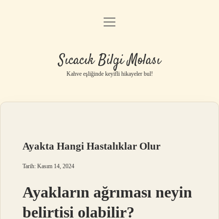
menüyü
Anasayfa
aç
Gizlilik Politikası
Sıcacık Bilgi Molası
Yasal Uyarı
Kahve eşliğinde keyifli hikayeler bul!
Hakkımızda
Ayakta Hangi Hastalıklar Olur
Tarih: Kasım 14, 2024
Ayakların ağrıması neyin
belirtisi olabilir?