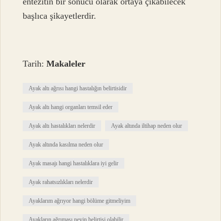
entezitin bir sonucu olarak ortaya çıkabilecek
başlıca şikayetlerdir.
Tarih:
Makaleler
Ayak altı ağrısı hangi hastalığın belirtisidir
Ayak altı hangi organları temsil eder
Ayak altı hastalıkları nelerdir
Ayak altında iltihap neden olur
Ayak altında kasılma neden olur
Ayak masajı hangi hastalıklara iyi gelir
Ayak rahatsızlıkları nelerdir
Ayaklarım ağrıyor hangi bölüme gitmeliyim
Ayakların ağrıması neyin belirtisi olabilir