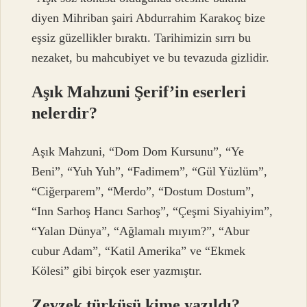
diyen Mihriban şairi Abdurrahim Karakoç bize
eşsiz güzellikler bıraktı. Tarihimizin sırrı bu
nezaket, bu mahcubiyet ve bu tevazuda gizlidir.
Aşık Mahzuni Şerif’in eserleri
nelerdir?
Aşık Mahzuni, “Dom Dom Kursunu”, “Ye
Beni”, “Yuh Yuh”, “Fadimem”, “Gül Yüzlüm”,
“Ciğerparem”, “Merdo”, “Dostum Dostum”,
“Inn Sarhoş Hancı Sarhoş”, “Çeşmi Siyahiyim”,
“Yalan Dünya”, “Ağlamalı mıyım?”, “Abur
cubur Adam”, “Katil Amerika” ve “Ekmek
Kölesi” gibi birçok eser yazmıştır.
Zevzek türküsü kime yazıldı?