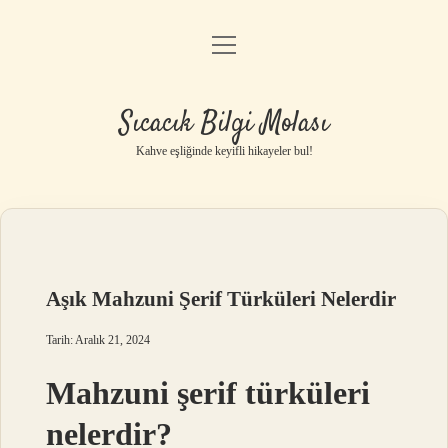
menüyü
Anasayfa
aç
Gizlilik Politikası
Sıcacık Bilgi Molası
Yasal Uyarı
Kahve eşliğinde keyifli hikayeler bul!
Hakkımızda
Aşık Mahzuni Şerif Türküleri Nelerdir
Tarih: Aralık 21, 2024
Mahzuni şerif türküleri
nelerdir?