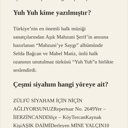
Yuh Yuh kime yazılmıştır?
Türkiye’nin en önemli halk müziği
sanatçılarından Aşık Mahzuni Şerif’in anısına
hazırlanan “Mahzuni’ye Saygı” albümünde
Selda Bağcan ve Mabel Matiz, ünlü halk
ozanının unutulmaz türküsü “Yuh Yuh”u birlikte
seslendirdi.
Çeşmi siyahım hangi yöreye ait?
ZÜLFÜ SİYAHAM İÇİN NİÇİN
AĞLIYORSUNUZRepertuar No. 2649Yer –
İlERZİNCANDDilçe – KöyTercanKaynak
KişiAŞIK DAİMİDerleyen MİNE YALÇIN10