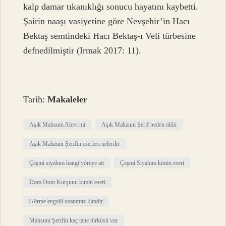
kalp damar tıkanıklığı sonucu hayatını kaybetti.
Şairin naaşı vasiyetine göre Nevşehir’in Hacı
Bektaş semtindeki Hacı Bektaş-ı Veli türbesine
defnedilmiştir (Irmak 2017: 11).
Tarih:
Makaleler
Aşık Mahsuni Alevi mi
Aşık Mahzuni Şerif neden öldü
Aşık Mahzuni Şerifin eserleri nelerdir
Çeşmi siyahım hangi yöreye ait
Çeşmi Siyahım kimin eseri
Dom Dom Kurşunu kimin eseri
Görme engelli ozanımız kimdir
Mahsuni Şerifin kaç tane türküsü var