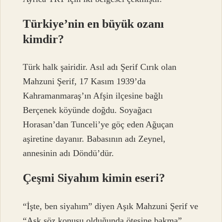
Türkiye’nin en büyük ozanı
kimdir?
Türk halk şairidir. Asıl adı Şerif Cırık olan
Mahzuni Şerif, 17 Kasım 1939’da
Kahramanmaraş’ın Afşin ilçesine bağlı
Berçenek köyünde doğdu. Soyağacı
Horasan’dan Tunceli’ye göç eden Ağuçan
aşiretine dayanır. Babasının adı Zeynel,
annesinin adı Döndü’dür.
Çeşmi Siyahım kimin eseri?
“İşte, ben siyahım” diyen Aşık Mahzuni Şerif ve
“Aşk söz konusu olduğunda ötesine bakma”