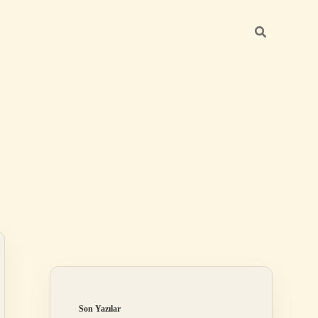
Sidebar
elexbet
tulipbet giriş
Son Yazılar