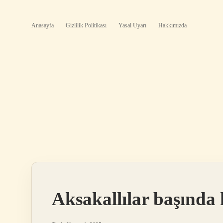
Anasayfa
Gizlilik Politikası
Yasal Uyarı
Hakkımızda
Aksakallılar başında 