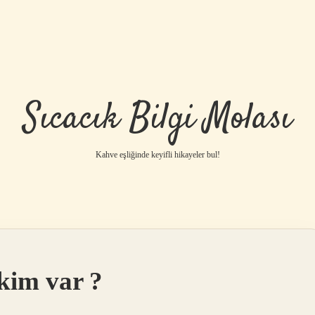
Sıcacık Bilgi Molası
Kahve eşliğinde keyifli hikayeler bul!
kim var ?