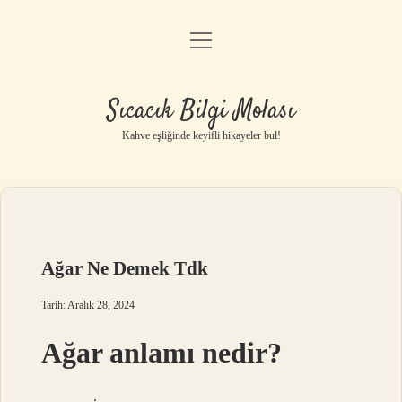
menüyü
Anasayfa
aç
Gizlilik Politikası
Sıcacık Bilgi Molası
Yasal Uyarı
Kahve eşliğinde keyifli hikayeler bul!
Hakkımızda
Ağar Ne Demek Tdk
Tarih: Aralık 28, 2024
Ağar anlamı nedir?