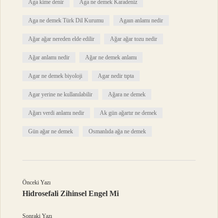
Aga kime denir
Aga ne demek Karadeniz
Aga ne demek Türk Dil Kurumu
Agaın anlamı nedir
Ağar ağar nereden elde edilir
Ağar ağar tozu nedir
Ağar anlamı nedir
Ağar ne demek anlamı
Agar ne demek biyoloji
Agar nedir tıpta
Agar yerine ne kullanılabilir
Ağara ne demek
Ağarı verdi anlamı nedir
Ak gün ağartır ne demek
Gün ağar ne demek
Osmanlıda ağa ne demek
Önceki Yazı
Hidrosefali Zihinsel Engel Mi
Sonraki Yazı