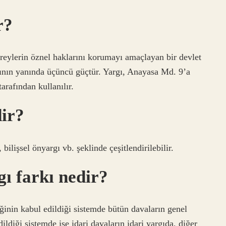
r?
ireylerin öznel haklarını korumayı amaçlayan bir devlet
rının yanında üçüncü güçtür. Yargı, Anayasa Md. 9’a
rafından kullanılır.
dir?
bilişsel önyargı vb. şeklinde çeşitlendirilebilir.
gı farkı nedir?
iğinin kabul edildiği sistemde bütün davaların genel
ldiği sistemde ise idari davaların idari yargıda, diğer