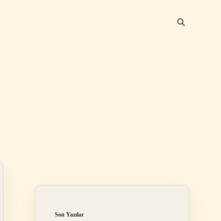
Sidebar
elexbet
tulipbet giriş
Son Yazılar