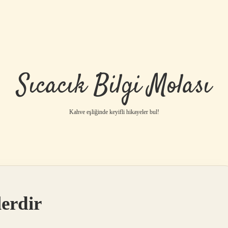
Sıcacık Bilgi Molası
Kahve eşliğinde keyifli hikayeler bul!
lerdir