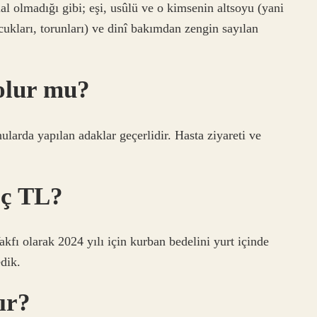
l olmadığı gibi; eşi, usûlü ve o kimsenin altsoyu (yani
ukları, torunları) ve dinî bakımdan zengin sayılan
olur mu?
larda yapılan adaklar geçerlidir. Hasta ziyareti ve
aç TL?
kfı olarak 2024 yılı için kurban bedelini yurt içinde
dik.
ır?