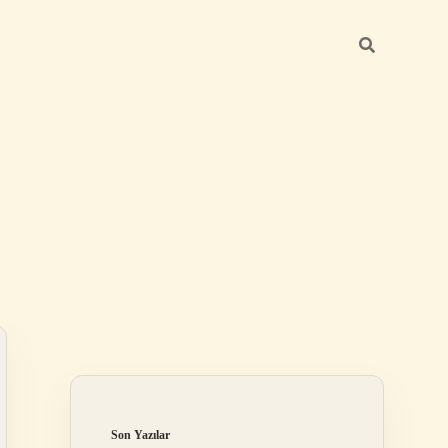
Sidebar
elexbet
tulipbet giriş
Son Yazılar