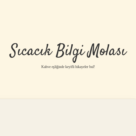
Sıcacık Bilgi Molası
Kahve eşliğinde keyifli hikayeler bul!