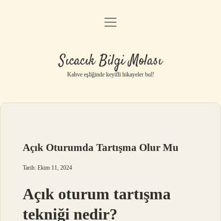
menüyü
Anasayfa
aç
Gizlilik Politikası
Sıcacık Bilgi Molası
Yasal Uyarı
Kahve eşliğinde keyifli hikayeler bul!
Hakkımızda
Açık Oturumda Tartışma Olur Mu
Tarih: Ekim 11, 2024
Açık oturum tartışma
tekniği nedir?