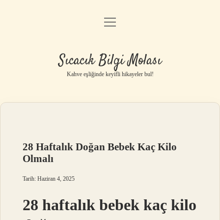
menüyü
Anasayfa
aç
Gizlilik Politikası
Sıcacık Bilgi Molası
Yasal Uyarı
Kahve eşliğinde keyifli hikayeler bul!
Hakkımızda
28 Haftalık Doğan Bebek Kaç Kilo
Olmalı
Tarih: Haziran 4, 2025
28 haftalık bebek kaç kilo