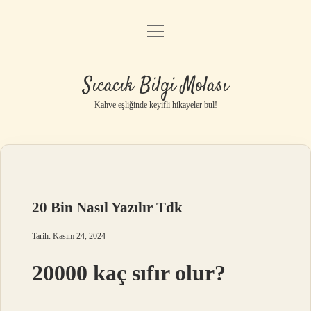
menüyü
Anasayfa
aç
Gizlilik Politikası
Sıcacık Bilgi Molası
Yasal Uyarı
Kahve eşliğinde keyifli hikayeler bul!
Hakkımızda
20 Bin Nasıl Yazılır Tdk
Tarih: Kasım 24, 2024
20000 kaç sıfır olur?