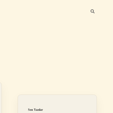
Sidebar
elexbet
tulipbet giriş
Son Yazılar