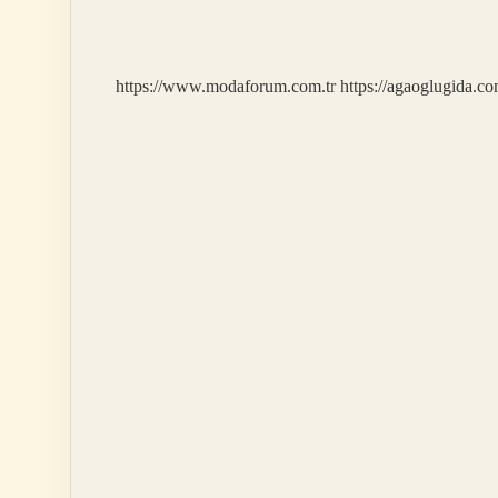
Hangi
Renk
https://www.modaforum.com.tr
https://agaoglugida.co