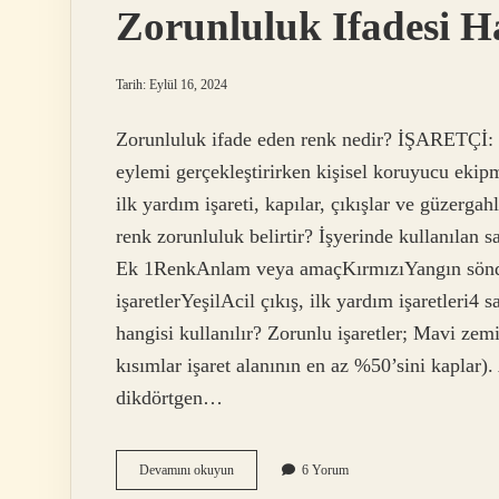
Zorunluluk Ifadesi 
Tarih: Eylül 16, 2024
Zorunluluk ifade eden renk nedir? İŞARETÇİ: İş
eylemi gerçekleştirirken kişisel koruyucu ekip
ilk yardım işareti, kapılar, çıkışlar ve güzerga
renk zorunluluk belirtir? İşyerinde kullanılan sa
Ek 1RenkAnlam veya amaçKırmızıYangın söndü
işaretlerYeşilAcil çıkış, ilk yardım işaretleri4 
hangisi kullanılır? Zorunlu işaretler; Mavi zem
kısımlar işaret alanının en az %50’sini kaplar). 
dikdörtgen…
Zorunluluk
Devamını okuyun
6 Yorum
Ifadesi