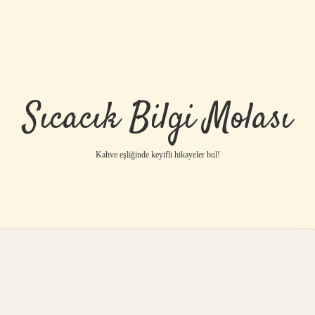
Sıcacık Bilgi Molası
Kahve eşliğinde keyifli hikayeler bul!