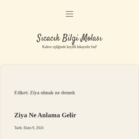
menüyü
Anasayfa
aç
Gizlilik Politikası
Sıcacık Bilgi Molası
Yasal Uyarı
Kahve eşliğinde keyifli hikayeler bul!
Hakkımızda
Etiket:
Ziya olmak ne demek
Ziya Ne Anlama Gelir
Tarih: Ekim 9, 2024