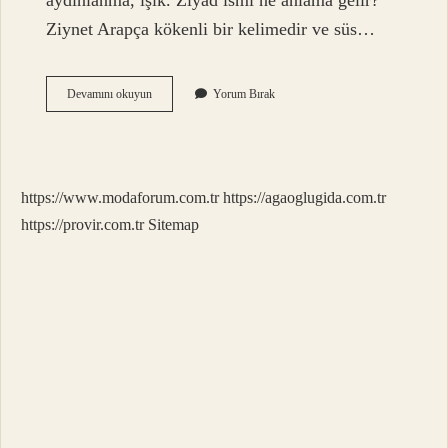
aydınlanma, ışık. Ziyad ismi ne anlama gelir?
Ziynet Arapça kökenli bir kelimedir ve süs…
Ziya
Devamını okuyun
Yorum Bırak
Ne
Anlama
Gelir
https://www.modaforum.com.tr
https://agaoglugida.com.tr
https://provir.com.tr
Sitemap