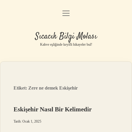
menüyü
Anasayfa
aç
Gizlilik Politikası
Sıcacık Bilgi Molası
Yasal Uyarı
Kahve eşliğinde keyifli hikayeler bul!
Hakkımızda
Etiket:
Zere ne demek Eskişehir
Eskişehir Nasıl Bir Kelimedir
Tarih: Ocak 1, 2025