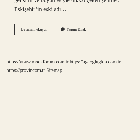
gelişimi ve büyümesiyle dikkat çeken şehirler.
Eskişehir’in eski adı…
Eskişehir
Devamını okuyun
Yorum Bırak
Nasıl
Bir
Kelimedir
https://www.modaforum.com.tr
https://agaoglugida.com.tr
https://provir.com.tr
Sitemap