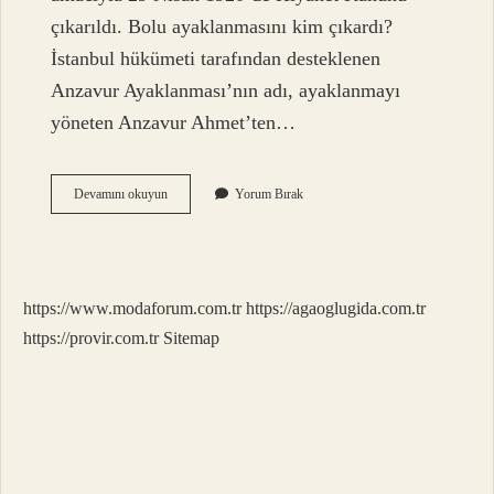
çıkarıldı. Bolu ayaklanmasını kim çıkardı?
İstanbul hükümeti tarafından desteklenen
Anzavur Ayaklanması’nın adı, ayaklanmayı
yöneten Anzavur Ahmet’ten…
Tbmm
Devamını okuyun
Yorum Bırak
Karşı
Çıkan
Ayaklanmalar
Nelerdir
https://www.modaforum.com.tr
https://agaoglugida.com.tr
https://provir.com.tr
Sitemap