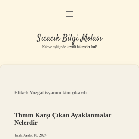
menüyü
Anasayfa
aç
Gizlilik Politikası
Sıcacık Bilgi Molası
Yasal Uyarı
Kahve eşliğinde keyifli hikayeler bul!
Hakkımızda
Etiket:
Yozgat isyanını kim çıkardı
Tbmm Karşı Çıkan Ayaklanmalar
Nelerdir
Tarih: Aralık 18, 2024