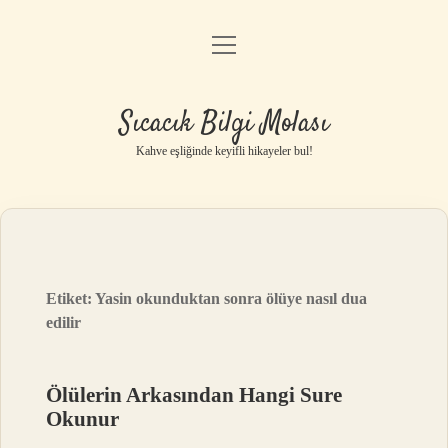
menüyü
Anasayfa
aç
Gizlilik Politikası
Sıcacık Bilgi Molası
Yasal Uyarı
Kahve eşliğinde keyifli hikayeler bul!
Hakkımızda
Etiket:
Yasin okunduktan sonra ölüye nasıl dua
edilir
Ölülerin Arkasından Hangi Sure
Okunur