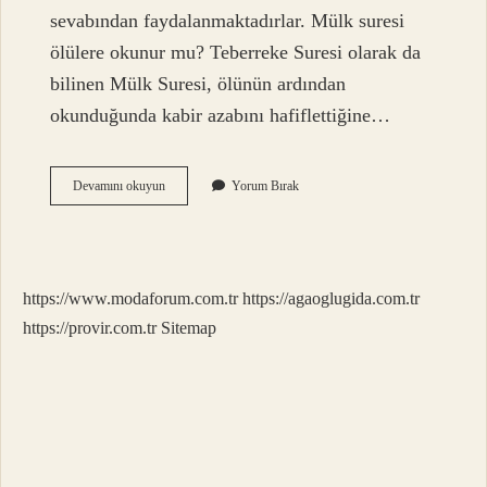
sevabından faydalanmaktadırlar. Mülk suresi
ölülere okunur mu? Teberreke Suresi olarak da
bilinen Mülk Suresi, ölünün ardından
okunduğunda kabir azabını hafiflettiğine…
Ölülerin
Devamını okuyun
Yorum Bırak
Arkasından
Hangi
Sure
Okunur
https://www.modaforum.com.tr
https://agaoglugida.com.tr
https://provir.com.tr
Sitemap