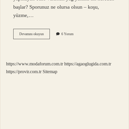
başlar? Sporunuz ne olursa olsun – koşu,
yüzme,…
Verilen
Devamını okuyun
6 Yorum
Kilonun
Yağdan
Gittiğini
Nasıl
Anlarız
https://www.modaforum.com.tr
https://agaoglugida.com.tr
https://provir.com.tr
Sitemap