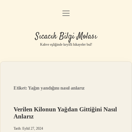
menüyü
Anasayfa
aç
Gizlilik Politikası
Sıcacık Bilgi Molası
Yasal Uyarı
Kahve eşliğinde keyifli hikayeler bul!
Hakkımızda
Etiket:
Yağın yandığını nasıl anlarız
Verilen Kilonun Yağdan Gittiğini Nasıl
Anlarız
Tarih: Eylül 27, 2024