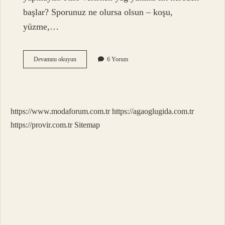
başlar? Sporunuz ne olursa olsun – koşu,
yüzme,…
Verilen
Devamını okuyun
6 Yorum
Kilonun
Yağdan
Gittiğini
Nasıl
Anlarız
https://www.modaforum.com.tr
https://agaoglugida.com.tr
https://provir.com.tr
Sitemap