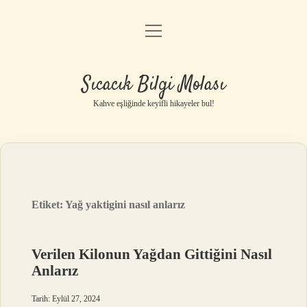
menüyü
Anasayfa
aç
Gizlilik Politikası
Sıcacık Bilgi Molası
Yasal Uyarı
Kahve eşliğinde keyifli hikayeler bul!
Hakkımızda
Etiket:
Yağ yaktigini nasıl anlarız
Verilen Kilonun Yağdan Gittiğini Nasıl
Anlarız
Tarih: Eylül 27, 2024