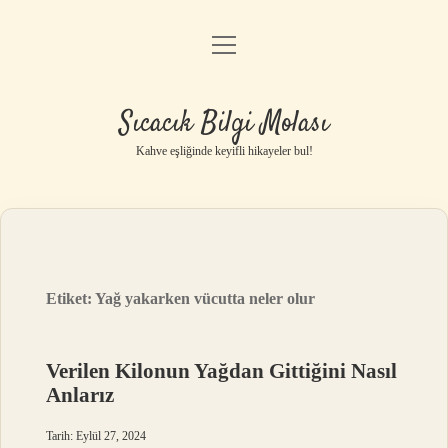
menüyü
Anasayfa
aç
Gizlilik Politikası
Sıcacık Bilgi Molası
Yasal Uyarı
Kahve eşliğinde keyifli hikayeler bul!
Hakkımızda
Etiket:
Yağ yakarken vücutta neler olur
Verilen Kilonun Yağdan Gittiğini Nasıl
Anlarız
Tarih: Eylül 27, 2024