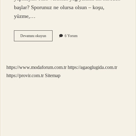
başlar? Sporunuz ne olursa olsun – koşu,
yüzme,…
Verilen
Devamını okuyun
6 Yorum
Kilonun
Yağdan
Gittiğini
Nasıl
Anlarız
https://www.modaforum.com.tr
https://agaoglugida.com.tr
https://provir.com.tr
Sitemap