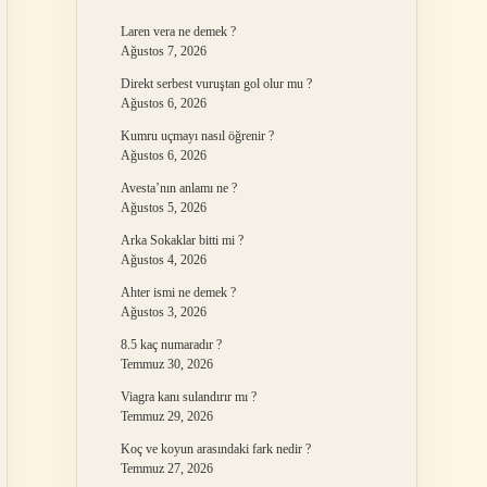
Laren vera ne demek ?
Ağustos 7, 2026
Direkt serbest vuruştan gol olur mu ?
Ağustos 6, 2026
Kumru uçmayı nasıl öğrenir ?
Ağustos 6, 2026
Avesta’nın anlamı ne ?
Ağustos 5, 2026
Arka Sokaklar bitti mi ?
Ağustos 4, 2026
Ahter ismi ne demek ?
Ağustos 3, 2026
8.5 kaç numaradır ?
Temmuz 30, 2026
Viagra kanı sulandırır mı ?
Temmuz 29, 2026
Koç ve koyun arasındaki fark nedir ?
Temmuz 27, 2026