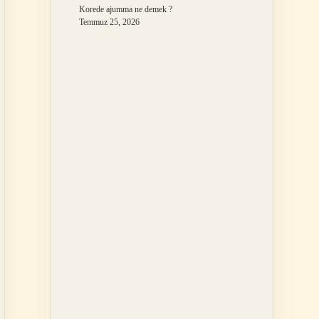
Korede ajumma ne demek ?
Temmuz 25, 2026