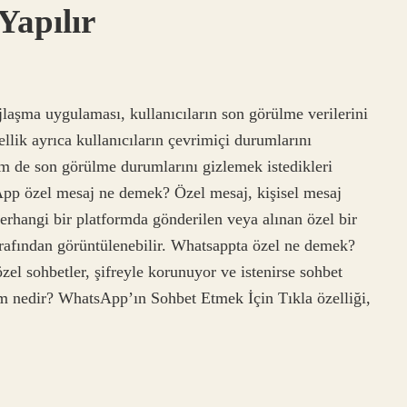
Yapılır
aşma uygulaması, kullanıcıların son görülme verilerini
ellik ayrıca kullanıcıların çevrimiçi durumlarını
m de son görülme durumlarını gizlemek istedikleri
tsApp özel mesaj ne demek? Özel mesaj, kişisel mesaj
erhangi bir platformda gönderilen veya alınan özel bir
tarafından görüntülenebilir. Whatsappta özel ne demek?
zel sohbetler, şifreyle korunuyor ve istenirse sohbet
im nedir? WhatsApp’ın Sohbet Etmek İçin Tıkla özelliği,