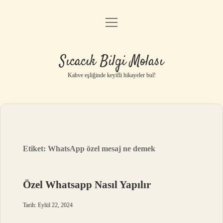
menüyü
Anasayfa
aç
Gizlilik Politikası
Sıcacık Bilgi Molası
Yasal Uyarı
Kahve eşliğinde keyifli hikayeler bul!
Hakkımızda
Etiket:
WhatsApp özel mesaj ne demek
Özel Whatsapp Nasıl Yapılır
Tarih: Eylül 22, 2024