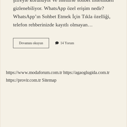
şifreyle korunuyor ve istenirse sohbet listesinden
gizlenebiliyor. WhatsApp özel erişim nedir?
WhatsApp’ın Sohbet Etmek İçin Tıkla özelliği,
telefon rehberinizde kayıtlı olmayan…
Özel
Devamını okuyun
14 Yorum
Whatsapp
Nasıl
Yapılır
https://www.modaforum.com.tr
https://agaoglugida.com.tr
https://provir.com.tr
Sitemap