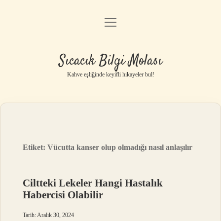
menüyü
Anasayfa
aç
Gizlilik Politikası
Sıcacık Bilgi Molası
Yasal Uyarı
Kahve eşliğinde keyifli hikayeler bul!
Hakkımızda
Etiket:
Vücutta kanser olup olmadığı nasıl anlaşılır
Ciltteki Lekeler Hangi Hastalık
Habercisi Olabilir
Tarih: Aralık 30, 2024