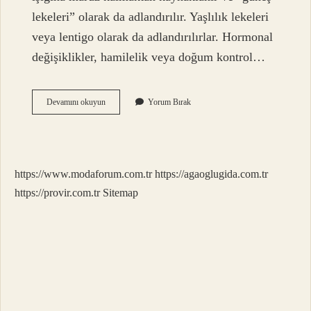
lekeleri” olarak da adlandırılır. Yaşlılık lekeleri
veya lentigo olarak da adlandırılırlar. Hormonal
değişiklikler, hamilelik veya doğum kontrol…
Ciltteki
Devamını okuyun
Yorum Bırak
Lekeler
Hangi
Hastalık
Habercisi
Olabilir
https://www.modaforum.com.tr
https://agaoglugida.com.tr
https://provir.com.tr
Sitemap