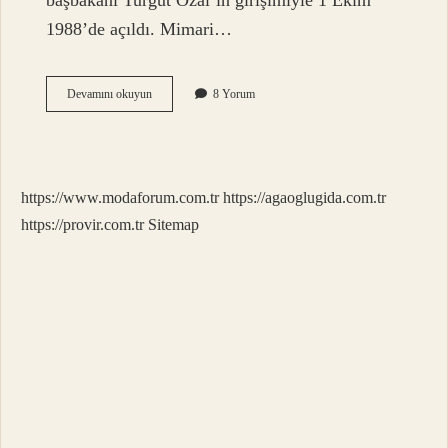
başbakanı Turgut Özal’ın girişimiyle 1 Ekim
1988’de açıldı. Mimari…
Türkiyede
Devamını okuyun
8 Yorum
Kaç
Tane
Avm
Var
https://www.modaforum.com.tr
https://agaoglugida.com.tr
https://provir.com.tr
Sitemap