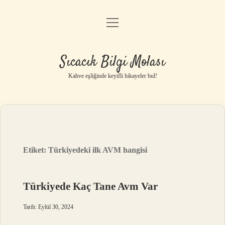
menüyü
Anasayfa
aç
Gizlilik Politikası
Sıcacık Bilgi Molası
Yasal Uyarı
Kahve eşliğinde keyifli hikayeler bul!
Hakkımızda
Etiket:
Türkiyedeki ilk AVM hangisi
Türkiyede Kaç Tane Avm Var
Tarih: Eylül 30, 2024