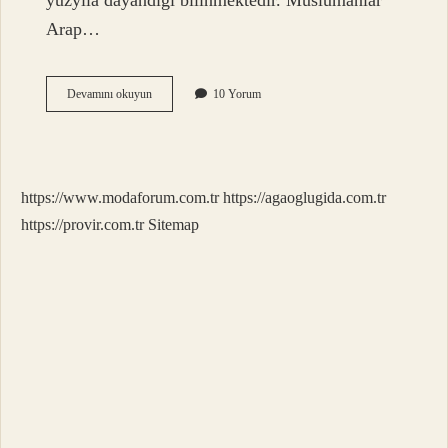
yüzyıla dayandığı bilinmektedir. Müslümanlar
Arap…
Ilk
Devamını okuyun
10 Yorum
Arap
Kimdir
https://www.modaforum.com.tr
https://agaoglugida.com.tr
https://provir.com.tr
Sitemap