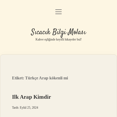
menüyü
Anasayfa
aç
Gizlilik Politikası
Sıcacık Bilgi Molası
Yasal Uyarı
Kahve eşliğinde keyifli hikayeler bul!
Hakkımızda
Etiket:
Türkçe Arap kökenli mi
Ilk Arap Kimdir
Tarih: Eylül 25, 2024