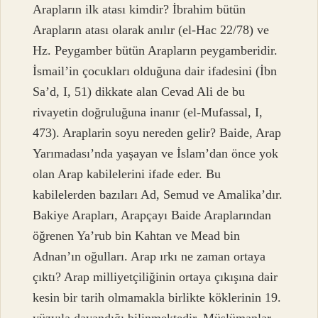
Arapların ilk atası kimdir? İbrahim bütün
Arapların atası olarak anılır (el-Hac 22/78) ve
Hz. Peygamber bütün Arapların peygamberidir.
İsmail’in çocukları olduğuna dair ifadesini (İbn
Sa’d, I, 51) dikkate alan Cevad Ali de bu
rivayetin doğruluğuna inanır (el-Mufassal, I,
473). Araplarin soyu nereden gelir? Baide, Arap
Yarımadası’nda yaşayan ve İslam’dan önce yok
olan Arap kabilelerini ifade eder. Bu
kabilelerden bazıları Ad, Semud ve Amalika’dır.
Bakiye Arapları, Arapçayı Baide Araplarından
öğrenen Ya’rub bin Kahtan ve Mead bin
Adnan’ın oğulları. Arap ırkı ne zaman ortaya
çıktı? Arap milliyetçiliğinin ortaya çıkışına dair
kesin bir tarih olmamakla birlikte köklerinin 19.