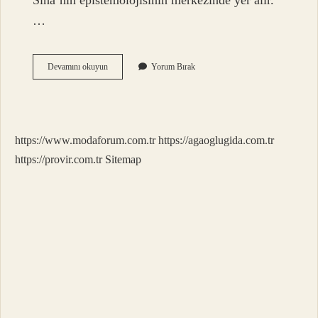
Sina’nın epistemolojisinin merkezinde yer alır.
…
Dini
Devamını okuyun
Yorum Bırak
Kavram
Ne
Demek
https://www.modaforum.com.tr
https://agaoglugida.com.tr
https://provir.com.tr
Sitemap