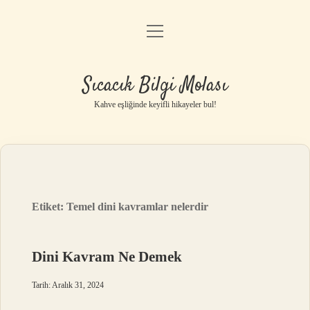
menüyü
Anasayfa
aç
Gizlilik Politikası
Sıcacık Bilgi Molası
Yasal Uyarı
Kahve eşliğinde keyifli hikayeler bul!
Hakkımızda
Etiket:
Temel dini kavramlar nelerdir
Dini Kavram Ne Demek
Tarih: Aralık 31, 2024