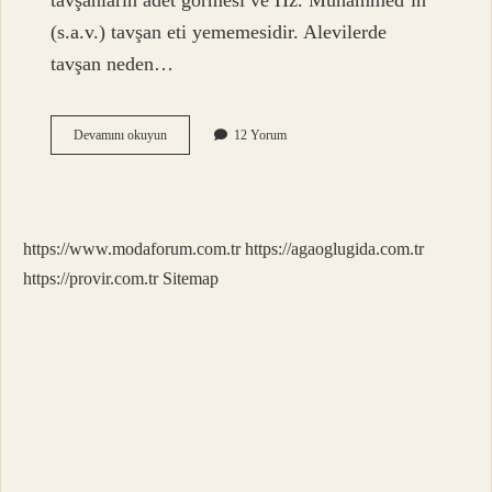
tavşanların adet görmesi ve Hz. Muhammed’in
(s.a.v.) tavşan eti yememesidir. Alevilerde
tavşan neden…
Tavşan
Devamını okuyun
12 Yorum
Dinen
Caiz
Mi
https://www.modaforum.com.tr
https://agaoglugida.com.tr
https://provir.com.tr
Sitemap