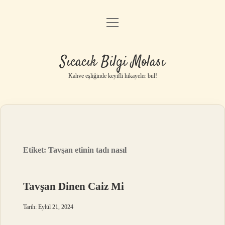
menüyü
Anasayfa
aç
Gizlilik Politikası
Sıcacık Bilgi Molası
Yasal Uyarı
Kahve eşliğinde keyifli hikayeler bul!
Hakkımızda
Etiket:
Tavşan etinin tadı nasıl
Tavşan Dinen Caiz Mi
Tarih: Eylül 21, 2024