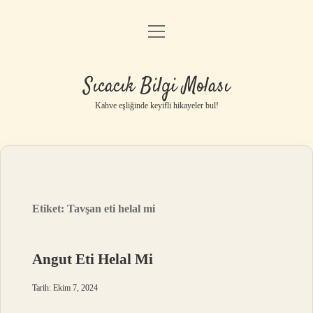
menüyü
Anasayfa
aç
Gizlilik Politikası
Sıcacık Bilgi Molası
Yasal Uyarı
Kahve eşliğinde keyifli hikayeler bul!
Hakkımızda
Etiket:
Tavşan eti helal mi
Angut Eti Helal Mi
Tarih: Ekim 7, 2024