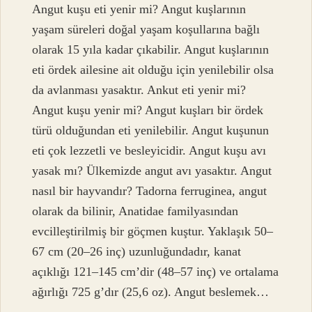
Angut kuşu eti yenir mi? Angut kuşlarının
yaşam süreleri doğal yaşam koşullarına bağlı
olarak 15 yıla kadar çıkabilir. Angut kuşlarının
eti ördek ailesine ait olduğu için yenilebilir olsa
da avlanması yasaktır. Ankut eti yenir mi?
Angut kuşu yenir mi? Angut kuşları bir ördek
türü olduğundan eti yenilebilir. Angut kuşunun
eti çok lezzetli ve besleyicidir. Angut kuşu avı
yasak mı? Ülkemizde angut avı yasaktır. Angut
nasıl bir hayvandır? Tadorna ferruginea, angut
olarak da bilinir, Anatidae familyasından
evcilleştirilmiş bir göçmen kuştur. Yaklaşık 50–
67 cm (20–26 inç) uzunluğundadır, kanat
açıklığı 121–145 cm’dir (48–57 inç) ve ortalama
ağırlığı 725 g’dır (25,6 oz). Angut beslemek…