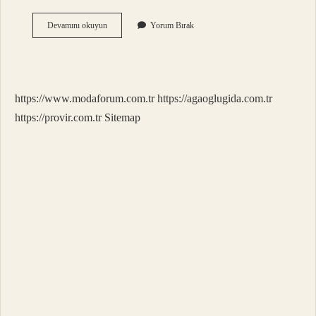
Angut
Devamını okuyun
Yorum Bırak
Eti
Helal
Mi
https://www.modaforum.com.tr
https://agaoglugida.com.tr
https://provir.com.tr
Sitemap