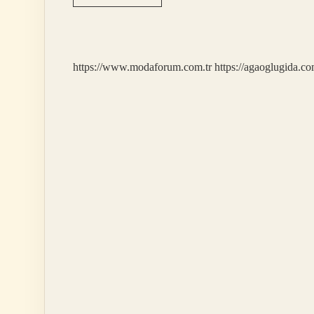
Yılında
Çizilen
Dünyadaki
Ilk
Çizgi
https://www.modaforum.com.tr
https://agaoglugida.co
Filmin
Adı
Nedir