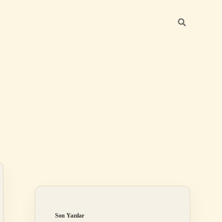
Sidebar
elexbet
tulipbet giriş
Son Yazılar