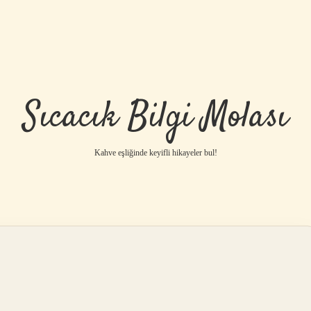
Sıcacık Bilgi Molası
Kahve eşliğinde keyifli hikayeler bul!