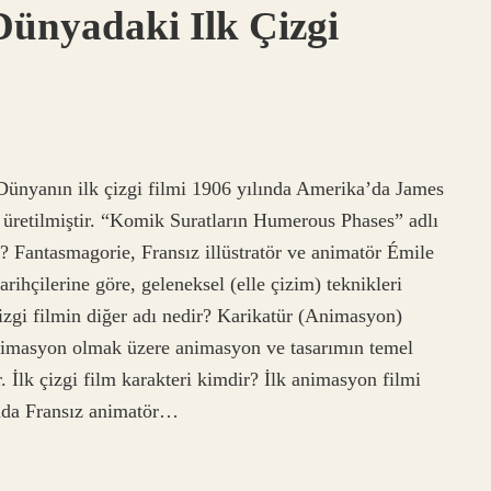
Dünyadaki Ilk Çizgi
? Dünyanın ilk çizgi filmi 1906 yılında Amerika’da James
 üretilmiştir. “Komik Suratların Humerous Phases” adlı
ir? Fantasmagorie, Fransız illüstratör ve animatör Émile
rihçilerine göre, geleneksel (elle çizim) teknikleri
Çizgi filmin diğer adı nedir? Karikatür (Animasyon)
 animasyon olmak üzere animasyon ve tasarımın temel
. İlk çizgi film karakteri kimdir? İlk animasyon filmi
ında Fransız animatör…