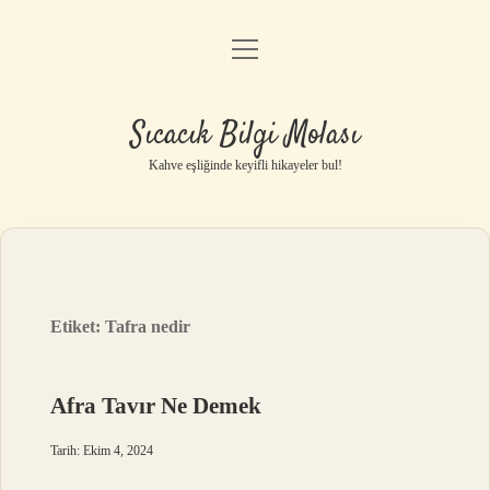
menüyü
Anasayfa
aç
Gizlilik Politikası
Sıcacık Bilgi Molası
Yasal Uyarı
Kahve eşliğinde keyifli hikayeler bul!
Hakkımızda
Etiket:
Tafra nedir
Afra Tavır Ne Demek
Tarih: Ekim 4, 2024