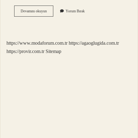
Afra
Devamını okuyun
Yorum Bırak
Tavır
Ne
Demek
https://www.modaforum.com.tr
https://agaoglugida.com.tr
https://provir.com.tr
Sitemap