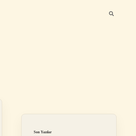
Sidebar
elexbet
tulipbet giriş
Son Yazılar