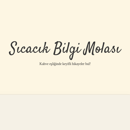
Sıcacık Bilgi Molası
Kahve eşliğinde keyifli hikayeler bul!