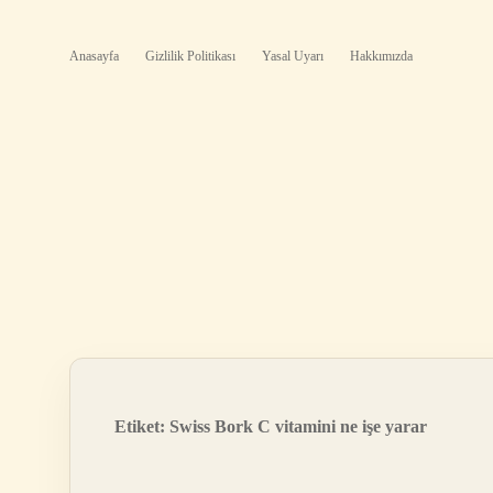
Anasayfa
Gizlilik Politikası
Yasal Uyarı
Hakkımızda
Etiket:
Swiss Bork C vitamini ne işe yarar