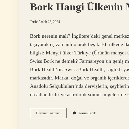
Bork Hangi Ülkenin 
Tarih: Aralık 23, 2024
Bork nerenin malı? İngiltere’deki genel merkez
taşıyarak eş zamanlı olarak beş farklı ülkede 
bilgisi: Menşei ülke: Türkiye (Ürünün menşei ül
Swiss Bork ne demek? Farmareyon’un geniş mar
Bork Health’tir. Swiss Bork Health, sağlıklı
markasıdır. Marka, doğal ve organik içeriklerd
Anadolu Selçukluları’nda dervişlerin, şeyhlerin
da adlandırılır ve astrolojik somut imgeleri de
Bork
Devamını okuyun
Yorum Bırak
Hangi
Ülkenin
Markası