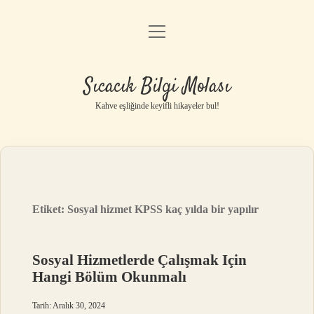
menüyü
Anasayfa
aç
Gizlilik Politikası
Sıcacık Bilgi Molası
Yasal Uyarı
Kahve eşliğinde keyifli hikayeler bul!
Hakkımızda
Etiket:
Sosyal hizmet KPSS kaç yılda bir yapılır
Sosyal Hizmetlerde Çalışmak Için
Hangi Bölüm Okunmalı
Tarih: Aralık 30, 2024