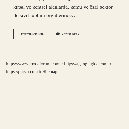
kırsal ve kentsel alanlarda, kamu ve özel sektör
ile sivil toplum örgütlerinde…
Sosyal
Devamını okuyun
Yorum Bırak
Hizmetlerde
Çalışmak
Için
Hangi
Bölüm
https://www.modaforum.com.tr
https://agaoglugida.com.tr
Okunmalı
https://provir.com.tr
Sitemap